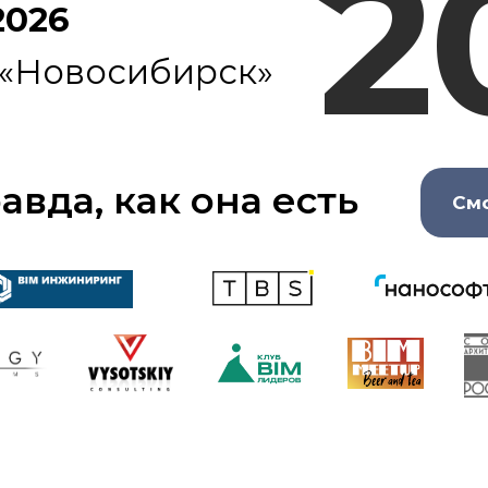
2
2026
 «Новосибирск»
авда, как она есть
См