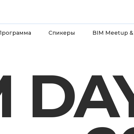
Программа
Спикеры
BIM Meetup &
ии
Программа
Спикеры
BIM MEETUP & TOUR
M DA